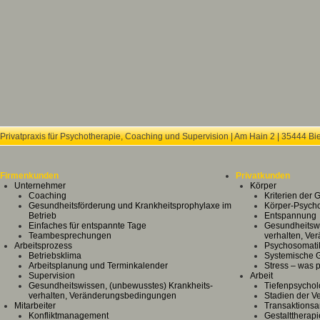
Privatpraxis für Psychotherapie, Coaching und Supervision | Am Hain 2 | 35444 Bie
Firmenkunden
Privatkunden
Unternehmer
Körper
Coaching
Kriterien der 
Gesundheitsförderung und Krankheitsprophylaxe im
Körper-Psych
Betrieb
Entspannung
Einfaches für entspannte Tage
Gesundheitswi
Teambesprechungen
verhalten, V
Arbeitsprozess
Psychosomati
Betriebsklima
Systemische 
Arbeitsplanung und Terminkalender
Stress – was p
Supervision
Arbeit
Gesundheitswissen, (unbewusstes) Krankheits-
Tiefenpsychol
verhalten, Veränderungsbedingungen
Stadien der V
Mitarbeiter
Transaktionsa
Konfliktmanagement
Gestalttherapi